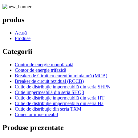
produs
Acasă
Produse
Categorii
Contor de energie monofazată
Contor de energie trifazică
Breaker de Ciruit cu curent în miniatură (MCB)
Breaker de circuit rezidual (RCCB)
Cutie de distribuție impermeabilă din seria SHPN
Cutie impermeabilă din seria SHQ3
Cutie de distribuție impermeabilă din seria HT
Cutie de distribuție impermeabilă din seria Ha
Cutie de distribuție din seria TXM
Conector impermeabil
Produse prezentate