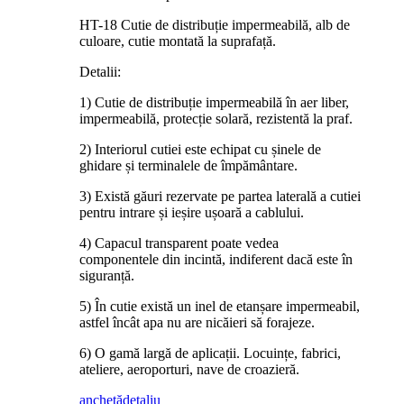
HT-18 Cutie de distribuție impermeabilă, alb de
culoare, cutie montată la suprafață.
Detalii:
1) Cutie de distribuție impermeabilă în aer liber,
impermeabilă, protecție solară, rezistentă la praf.
2) Interiorul cutiei este echipat cu șinele de
ghidare și terminalele de împământare.
3) Există găuri rezervate pe partea laterală a cutiei
pentru intrare și ieșire ușoară a cablului.
4) Capacul transparent poate vedea
componentele din incintă, indiferent dacă este în
siguranță.
5) În cutie există un inel de etanșare impermeabil,
astfel încât apa nu are nicăieri să forajeze.
6) O gamă largă de aplicații. Locuințe, fabrici,
ateliere, aeroporturi, nave de croazieră.
anchetă
detaliu