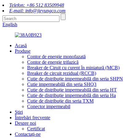
Telefon: +86 512 83509948
E-mail: info@jieyungco.com
English
Acasă
Produse
Contor de energie monofazată
Contor de energie trifazică
Breaker de Ciruit cu curent în miniatură (MCB)
Breaker de circuit rezidual (RCCB)
Cutie de distribuție impermeabilă din seria SHPN
Cutie impermeabilă din seria SHQ3
Cutie de distribuție impermeabilă din seria HT
Cutie de distribuție impermeabilă din seria Ha
Cutie de distribuție din seria TXM
Conector impermeabil
Ştiri
Întrebări frecvente
Despre noi
Certificat
Contactaţi-ne