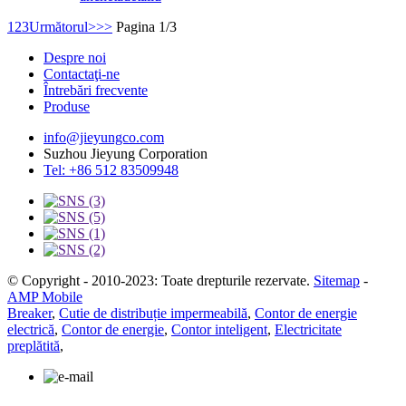
1
2
3
Următorul>
>>
Pagina 1/3
Despre noi
Contactaţi-ne
Întrebări frecvente
Produse
info@jieyungco.com
Suzhou Jieyung Corporation
Tel: +86 512 83509948
© Copyright - 2010-2023: Toate drepturile rezervate.
Sitemap
-
AMP Mobile
Breaker
,
Cutie de distribuție impermeabilă
,
Contor de energie
electrică
,
Contor de energie
,
Contor inteligent
,
Electricitate
preplătită
,