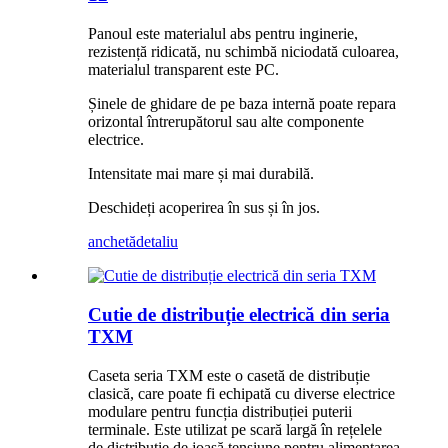
Panoul este materialul abs pentru inginerie,
rezistență ridicată, nu schimbă niciodată culoarea,
materialul transparent este PC.
Șinele de ghidare de pe baza internă poate repara
orizontal întrerupătorul sau alte componente
electrice.
Intensitate mai mare și mai durabilă.
Deschideți acoperirea în sus și în jos.
anchetă
detaliu
Cutie de distribuție electrică din seria
TXM
Caseta seria TXM este o casetă de distribuție
clasică, care poate fi echipată cu diverse electrice
modulare pentru funcția distribuției puterii
terminale. Este utilizat pe scară largă în rețelele
de distribuție de joasă tensiune pentru alimentarea